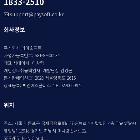
1833-2510
support@paysoft.co.kr
회사정보
주식회사 페이소프트
사업자등록번호: 581-87-00534
대표 사내이사: 이상혁
개인정보취급책임자: 개발팀장 김영균
통신판매업신고: 2020-서울영등포-2615
상표등록: 씨엠에스플러스 40-20220069872
위치
주소: 서울 영등포구 국제금융로8길 27-8(농협캐피탈빌딩 4층 Theoffice)
영업팀: 12918.경기도 하남시 미사강변서로22
SERVER: NHN Cloud